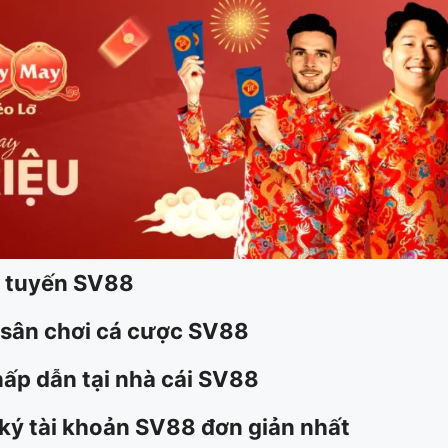
ực tuyến SV88
 sân chơi cá cược SV88
ấp dẫn tại nhà cái SV88
 ký tài khoản SV88 đơn giản nhất