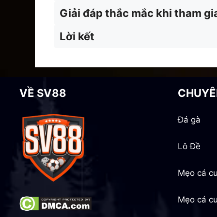
Giải đáp thắc mắc khi tham g
Lời kết
VỀ SV88
CHUYÊ
Đá gà
Lô Đề
Mẹo cá c
Mẹo cá cư