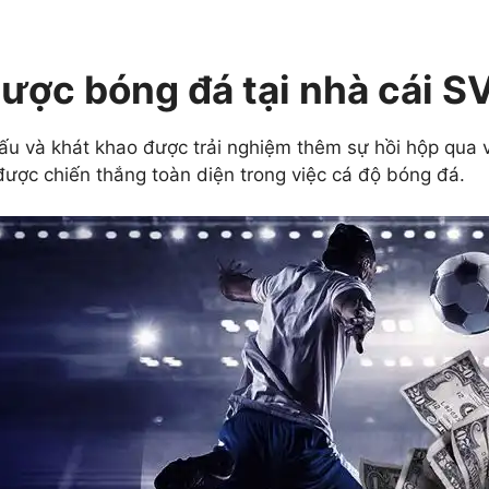
cược bóng đá tại nhà cái S
đấu và khát khao được trải nghiệm thêm sự hồi hộp qua v
được chiến thắng toàn diện trong việc cá độ bóng đá.