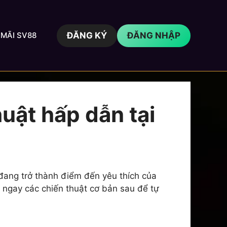
ĐĂNG KÝ
ĐĂNG NHẬP
MÃI SV88
uật hấp dẫn tại
 đang trở thành điểm đến yêu thích của
 ngay các chiến thuật cơ bản sau để tự