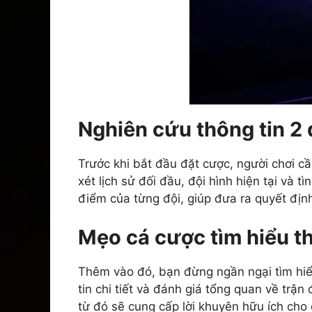
Nghiên cứu thông tin 2
Trước khi bắt đầu đặt cược, người chơi cầ
xét lịch sử đối đầu, đội hình hiện tại và
điểm của từng đội, giúp đưa ra quyết địn
Mẹo cá cược tìm hiểu th
Thêm vào đó, bạn đừng ngần ngại tìm hiể
tin chi tiết và đánh giá tổng quan về trậ
từ đó sẽ cung cấp lời khuyên hữu ích cho