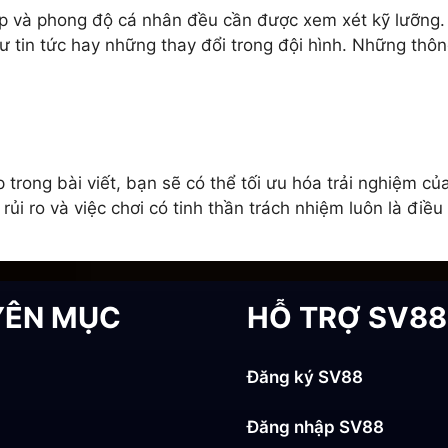
p và phong độ cá nhân đều cần được xem xét kỹ lưỡng. 
 tin tức hay những thay đổi trong đội hình. Những thông
trong bài viết, bạn sẽ có thể tối ưu hóa trải nghiệm củ
i ro và việc chơi có tinh thần trách nhiệm luôn là điều 
YÊN MỤC
HỖ TRỢ SV88
Đăng ký SV88
Đăng nhập SV88