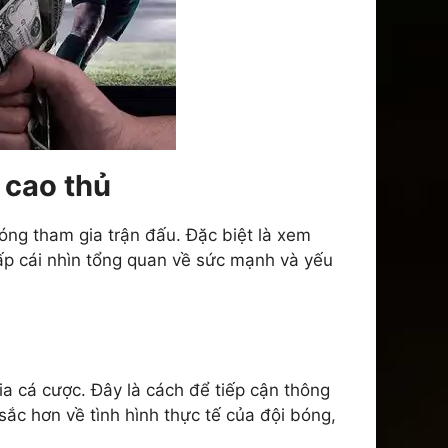
 cao thủ
bóng tham gia trận đấu. Đặc biệt là xem
 cấp cái nhìn tổng quan về sức mạnh và yếu
a cá cược. Đây là cách để tiếp cận thông
sắc hơn về tình hình thực tế của đội bóng,