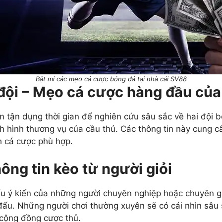
Bật mí các mẹo cá cược bóng đá tại nhà cái SV88
 đội – Mẹo cá cược hàng đầu của
n tận dụng thời gian để nghiên cứu sâu sắc về hai đội 
 tình hình thương vụ của cầu thủ. Các thông tin này cung
h cá cược phù hợp.
ông tin kèo từ người giỏi
u ý kiến của những người chuyên nghiệp hoặc chuyên gi
n đấu. Những người chơi thường xuyên sẽ có cái nhìn sâu 
 cộng đồng cược thủ.