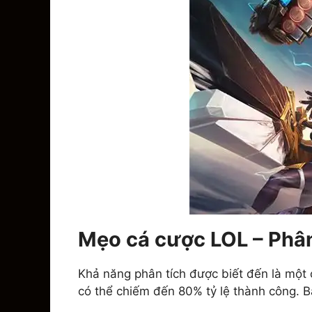
Mẹo cá cược LOL – Phân 
Khả năng phân tích được biết đến là một 
có thể chiếm đến 80% tỷ lệ thành công. Bạ