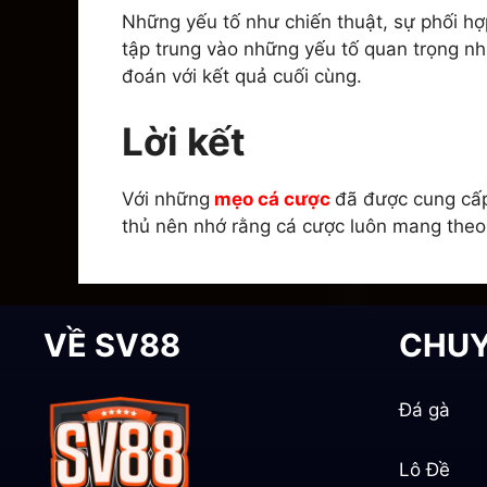
Những yếu tố như chiến thuật, sự phối hợ
tập trung vào những yếu tố quan trọng như
đoán với kết quả cuối cùng.
Lời kết
Với những
mẹo cá cược
đã được cung cấp 
thủ nên nhớ rằng cá cược luôn mang theo rủ
VỀ SV88
CHU
Đá gà
Lô Đề