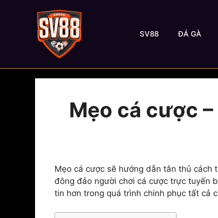
Skip
to
content
SV88
ĐÁ GÀ
Mẹo cá cược – 
Mẹo cá cược sẽ hướng dẫn tân thủ cách tậ
đông đảo người chơi cá cược trực tuyến b
tin hơn trong quá trình chinh phục tất cả 