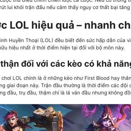
 cược thủ điều chỉnh chiến lược cá cược. Nếu có thông t
rút lui khỏi trận đấu nếu cảm thấy nguy cơ thất bại tăng
c LOL hiệu quả – nhanh c
h Huyền Thoại (LOL) đều biết đến sức hấp dẫn của việc
u hiệu nhất ở thời điểm hiện tại đối với bộ môn này.
hận đối với các kèo có khả năng
 chơi LOL chính là ở những kèo như First Blood hay thắn
g giai đoạn này. Trận đầu thường là thời điểm các đội
ng đầu, trụ đầu, thậm chí là lá ván đầu nhưng không đồn