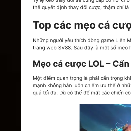
Tỷ lệ kèo thay đổi sẽ cung cấp cơ hội cho
thể quyết định thay đổi cược, thậm chí là 
Top các mẹo cá cượ
Những người yêu thích dòng game Liên Min
trang web SV88. Sau đây là một số mẹo hữ
Mẹo cá cược LOL – Cẩn t
Một điểm quan trọng là phải cẩn trọng khi
mạnh không hẳn luôn chiếm ưu thế ở nhữn
quả tối đa. Dù có thể để mất các chiến cô