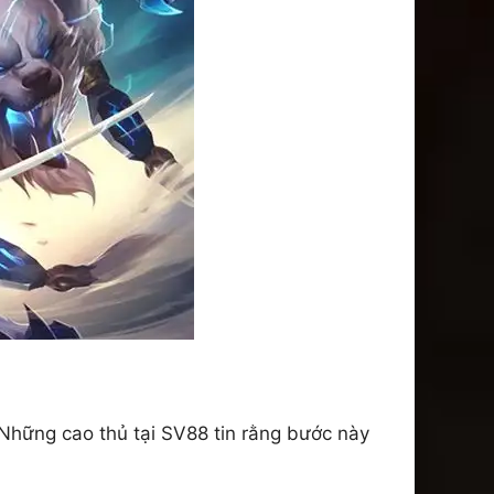
 Những cao thủ tại SV88 tin rằng bước này