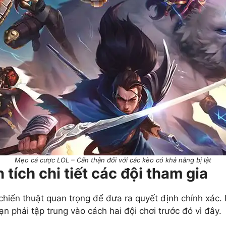
Mẹo cá cược LOL – Cẩn thận đối với các kèo có khả năng bị lật
tích chi tiết các đội tham gia
chiến thuật quan trọng để đưa ra quyết định chính xác.
n phải tập trung vào cách hai đội chơi trước đó vì đây.