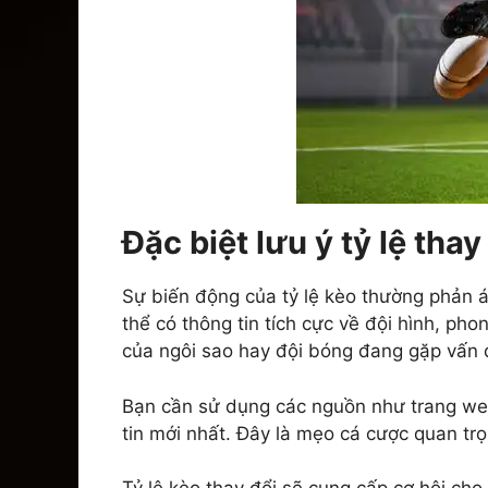
Đặc biệt lưu ý tỷ lệ tha
Sự biến động của tỷ lệ kèo thường phản án
thể có thông tin tích cực về đội hình, pho
của ngôi sao hay đội bóng đang gặp vấn 
Bạn cần sử dụng các nguồn như trang web 
tin mới nhất. Đây là mẹo cá cược quan tr