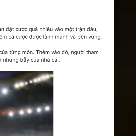
ên đặt cược quá nhiều vào một trận đấu,
ghiệm cá cược được lành mạnh và bền vững.
ểm của từng môn. Thêm vào đó, người tham
là những bẫy của nhà cái.