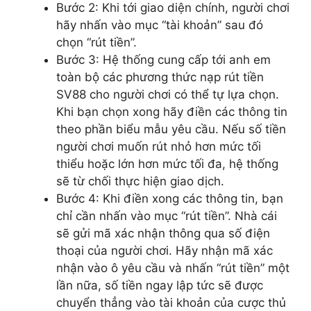
Bước 2: Khi tới giao diện chính, người chơi
hãy nhấn vào mục “tài khoản” sau đó
chọn “rút tiền”.
Bước 3: Hệ thống cung cấp tới anh em
toàn bộ các phương thức nạp rút tiền
SV88 cho người chơi có thể tự lựa chọn.
Khi bạn chọn xong hãy điền các thông tin
theo phần biểu mẫu yêu cầu. Nếu số tiền
người chơi muốn rút nhỏ hơn mức tối
thiểu hoặc lớn hơn mức tối đa, hệ thống
sẽ từ chối thực hiện giao dịch.
Bước 4: Khi điền xong các thông tin, bạn
chỉ cần nhấn vào mục “rút tiền”. Nhà cái
sẽ gửi mã xác nhận thông qua số điện
thoại của người chơi. Hãy nhận mã xác
nhận vào ô yêu cầu và nhấn “rút tiền” một
lần nữa, số tiền ngay lập tức sẽ được
chuyển thẳng vào tài khoản của cược thủ