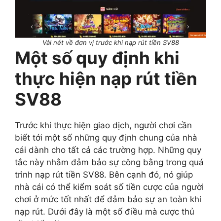
Vài nét về đơn vị trước khi nạp rút tiền SV88
Một số quy định khi
thực hiện nạp rút tiền
SV88
Trước khi thực hiện giao dịch, người chơi cần
biết tới một số những quy định chung của nhà
cái dành cho tất cả các trường hợp. Những quy
tắc này nhằm đảm bảo sự công bằng trong quá
trình nạp rút tiền SV88. Bên cạnh đó, nó giúp
nhà cái có thể kiểm soát số tiền cược của người
chơi ở mức tốt nhất để đảm bảo sự an toàn khi
nạp rút. Dưới đây là một số điều mà cược thủ