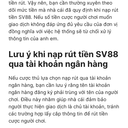
tiền rút. Vậy nên, bạn cần thường xuyên theo
dõi mức tiền mà nhà cái đã quy định khi nạp rút
tiền SV88. Nếu số tiền cược người chơi muốn
giao dịch không đáp ứng đủ yêu cầu của đơn vị
đồng nghĩa với việc hệ thống sẽ từ chối xử lý
thông tin của anh em.
Lưu ý khi nạp rút tiền SV88
qua tài khoản ngân hàng
Nếu cược thủ lựa chọn nạp rút qua tài khoản
ngân hàng, bạn cần lưu ý rằng tên tài khoản
ngân hàng đăng ký phải trùng với tên của người
chơi. Điều này nhằm giúp nhà cái đảm bảo
người thực hiện giao dịch là chủ tài khoản, tránh
các trường hợp lấy cắp thông tin để rút tiền
cược người chơi.