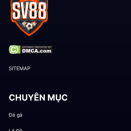
SITEMAP
CHUYÊN MỤC
Đá gà