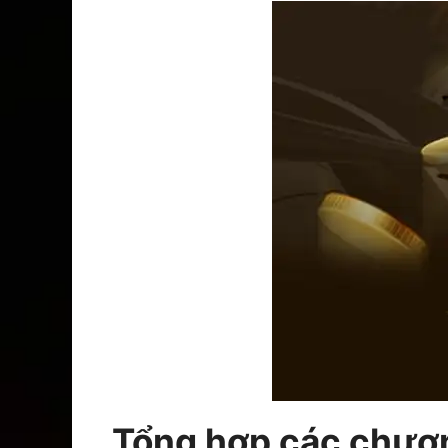
Tổng hợp các chươn