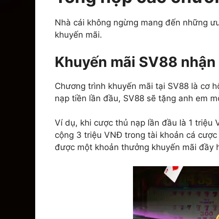
Nhà cái không ngừng mang đến những ưu đã
khuyến mãi.
Khuyến mãi SV88 nhận 20
Chương trình khuyến mãi tại SV88 là cơ hộ
nạp tiền lần đầu, SV88 sẽ tặng anh em một
Ví dụ, khi cược thủ nạp lần đầu là 1 triệ
cộng 3 triệu VNĐ trong tài khoản cá cược
được một khoản thưởng khuyến mãi đầy 