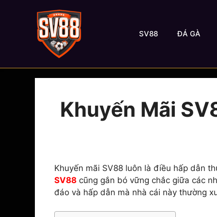
Skip
to
content
SV88
ĐÁ GÀ
Khuyến Mãi SV8
Khuyến mãi SV88 luôn là điều hấp dẫn thu
SV88
cũng gắn bó vững chắc giữa các nhà
đáo và hấp dẫn mà nhà cái này thường xuyê