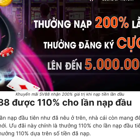
Khuyến mãi SV88 nhận 200% giá trị khi nạp tiền lần đầu
8 được 110% cho lần nạp đầu
 lần nạp đầu tiên như đã nêu ở trên, nhà cái còn mang 
ới. Ưu đãi này chính là thưởng 110% cho lần nạp đầu tiê
ưởng 110% dựa trên số tiền đã nạp.