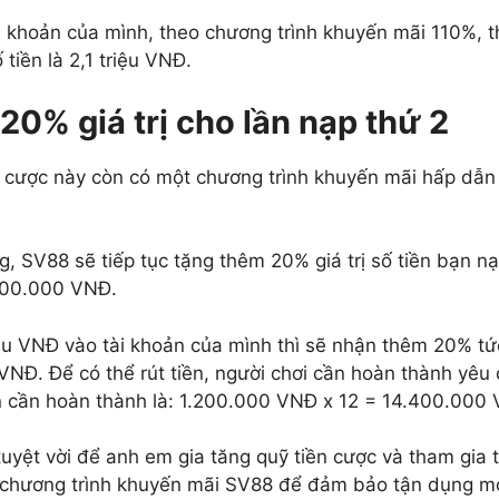
 khoản của mình, theo chương trình khuyến mãi 110%, thì
tiền là 2,1 triệu VNĐ.
0% giá trị cho lần nạp thứ 2
á cược này còn có một chương trình khuyến mãi hấp dẫn
g, SV88 sẽ tiếp tục tặng thêm 20% giá trị số tiền bạn n
.000.000 VNĐ.
ệu VNĐ vào tài khoản của mình thì sẽ nhận thêm 20% tức
VNĐ. Để có thể rút tiền, người chơi cần hoàn thành yêu 
ạn cần hoàn thành là: 1.200.000 VNĐ x 12 = 14.400.000
tuyệt vời để anh em gia tăng quỹ tiền cược và tham gia 
n chương trình khuyến mãi SV88 để đảm bảo tận dụng mọ