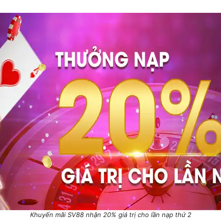
Khuyến mãi SV88 nhận 20% giá trị cho lần nạp thứ 2