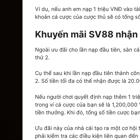
Ví dụ, nếu anh em nạp 1 triệu VNĐ vào tài
khoản cá cược của cược thủ sẽ có tổng số 
Khuyến mãi SV88 nhận 2
Ngoài ưu đãi cho lần nạp đầu tiên, sàn c
thứ 2.
Cụ thể sau khi lần nạp đầu tiên thành côn
2. Số tiền tối đa có thể nhận được là 20
Nếu người chơi quyết định nạp thêm 1 tri
trong ví cá cược của bạn sẽ là 1,200,000 
tiền thưởng. Khi đó, tổng số tiền cược b
Ưu đãi này của nhà cái tạo ra một cơ hội 
phải kiểm tra các điều kiện liên quan đế