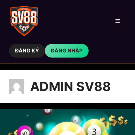
Skip
to
content
Menu
ĐĂNG KÝ
ĐĂNG NHẬP
ADMIN SV88