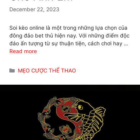
December 22, 2023
Soi kèo online là một trong những lựa chọn của
đông đảo bet thủ hiện nay. Với những điểm độc
đáo ấn tượng từ sự thuận tiện, cách chơi hay …
Read more
Categories
MẸO CƯỢC THỂ THAO