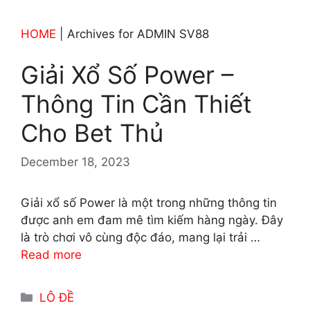
HOME
|
Archives for ADMIN SV88
Giải Xổ Số Power –
Thông Tin Cần Thiết
Cho Bet Thủ
December 18, 2023
Giải xổ số Power là một trong những thông tin
được anh em đam mê tìm kiếm hàng ngày. Đây
là trò chơi vô cùng độc đáo, mang lại trải …
Read more
Categories
LÔ ĐỀ