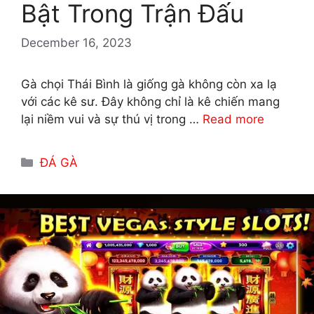
Bật Trong Trận Đấu
December 16, 2023
Gà chọi Thái Bình là giống gà không còn xa lạ
với các kê sư. Đây không chỉ là kê chiến mang
lại niềm vui và sự thú vị trong …
Read more
Categories
ĐÁ GÀ