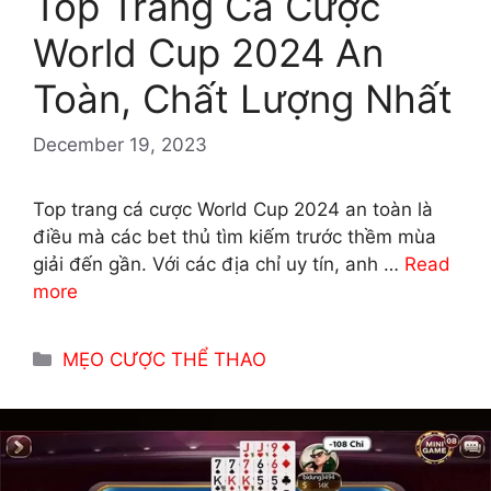
Top Trang Cá Cược
World Cup 2024 An
Toàn, Chất Lượng Nhất
December 19, 2023
Top trang cá cược World Cup 2024 an toàn là
điều mà các bet thủ tìm kiếm trước thềm mùa
giải đến gần. Với các địa chỉ uy tín, anh …
Read
more
Categories
MẸO CƯỢC THỂ THAO