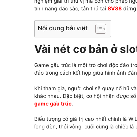
nghiệm giải trí thú vị mà còn cho phép n
tính năng đặc sắc, tân thủ tại
SV88
đừng 
Nội dung bài viết
Vài nét cơ bản ở sl
Game gấu trúc là một trò chơi độc đáo tr
đáo trong cách kết hợp giữa hình ảnh đán
Khi tham gia, người chơi sẽ quay nổ hũ v
khác nhau. Đặc biệt, cơ hội nhận được số
game gấu trúc
.
Biểu tượng có giá trị cao nhất chính là W
lồng đèn, thỏi vòng, cuối cùng là chiếc lá