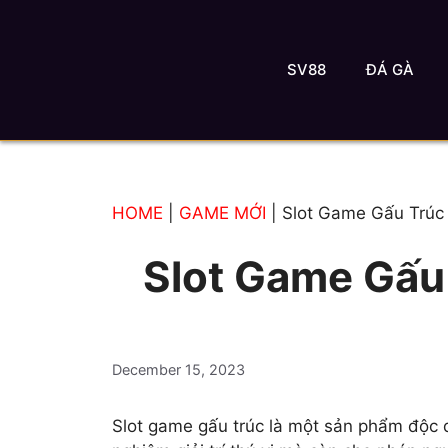
Skip
to
content
SV88
ĐÁ GÀ
HOME
|
GAME MỚI
|
Slot Game Gấu Trúc
Slot Game Gấu
December 15, 2023
Slot game gấu trúc là một sản phẩm độc đá