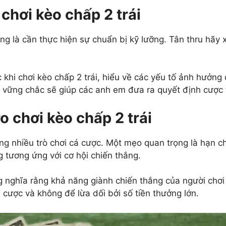
chơi kèo chấp 2 trái
ng là cần thực hiện sự chuẩn bị kỹ lưỡng. Tân thru hãy 
hi chơi kèo chấp 2 trái, hiểu về các yếu tố ảnh hưởng 
ức vững chắc sẽ giúp các anh em đưa ra quyết định cược
ro chơi kèo chấp 2 trái
rong nhiều trò chơi cá cược. Một mẹo quan trọng là hạn c
g tương ứng với cơ hội chiến thắng.
 nghĩa rằng khả năng giành chiến thắng của người chơi 
ệ cược và không để lừa dối bởi số tiền thưởng lớn.