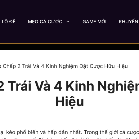
LÔ ĐỀ
MẸO CÁ CƯỢC
GAME MỚI
KHUYẾN 
o Chấp 2 Trái Và 4 Kinh Nghiệm Đặt Cược Hữu Hiệu
2 Trái Và 4 Kinh Nghi
Hiệu
oại kèo phổ biến và hấp dẫn nhất. Trong thế giới cá cược