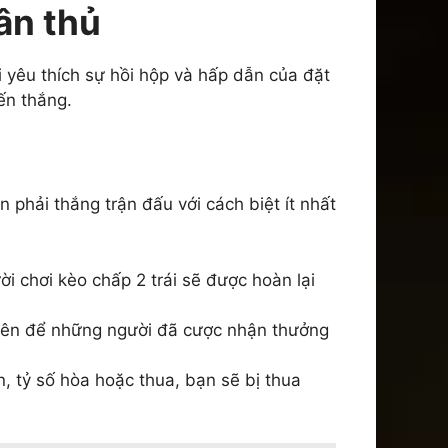
tân thủ
i yêu thích sự hồi hộp và hấp dẫn của đặt
ến thắng.
 phải thắng trận đấu với cách biệt ít nhất
ời chơi kèo chấp 2 trái sẽ được hoàn lại
rở lên để những người đã cược nhận thưởng
n, tỷ số hòa hoặc thua, bạn sẽ bị thua