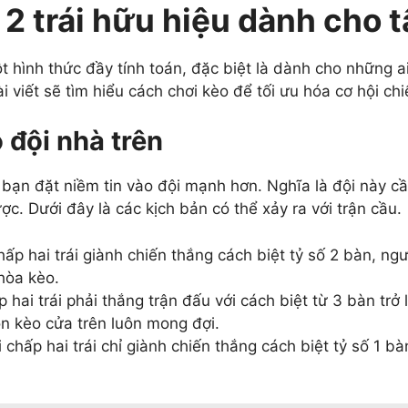
2 trái hữu hiệu dành cho 
t hình thức đầy tính toán, đặc biệt là dành cho những a
 viết sẽ tìm hiểu cách chơi kèo để tối ưu hóa cơ hội chi
 đội nhà trên
 bạn đặt niềm tin vào đội mạnh hơn. Nghĩa là đội này cần
ợc. Dưới đây là các kịch bản có thể xảy ra với trận cầu.
hấp hai trái giành chiến thắng cách biệt tỷ số 2 bàn, ngư
 hòa kèo.
p hai trái phải thắng trận đấu với cách biệt từ 3 bàn t
ọn kèo cửa trên luôn mong đợi.
chấp hai trái chỉ giành chiến thắng cách biệt tỷ số 1 bà