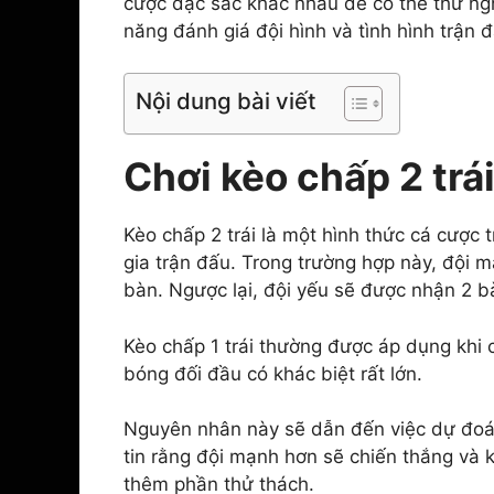
cược đặc sắc khác nhau để có thể thử nghi
năng đánh giá đội hình và tình hình trận
Nội dung bài viết
Chơi kèo chấp 2 trái
Kèo chấp 2 trái là một hình thức cá cược 
gia trận đấu. Trong trường hợp này, đội m
bàn. Ngược lại, đội yếu sẽ được nhận 2 bà
Kèo chấp 1 trái thường được áp dụng khi c
bóng đối đầu có khác biệt rất lớn.
Nguyên nhân này sẽ dẫn đến việc dự đoá
tin rằng đội mạnh hơn sẽ chiến thắng và 
thêm phần thử thách.