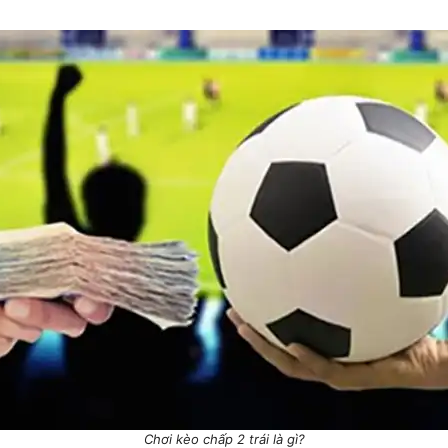
Chơi kèo chấp 2 trái là gì?