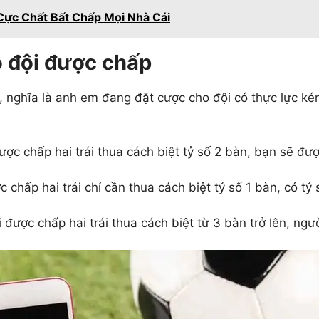
Cực Chất Bất Chấp Mọi Nhà Cái
ào đội được chấp
, nghĩa là anh em đang đặt cược cho đội có thực lực ké
ược chấp hai trái thua cách biệt tỷ số 2 bàn, bạn sẽ đượ
 chấp hai trái chỉ cần thua cách biệt tỷ số 1 bàn, có t
được chấp hai trái thua cách biệt từ 3 bàn trở lên, người