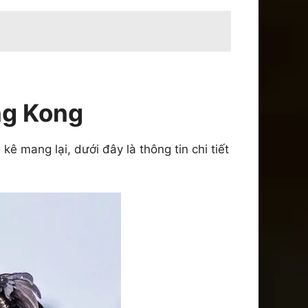
ing Kong
 mang lại, dưới đây là thông tin chi tiết