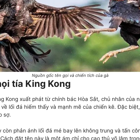
Nguồn gốc tên gọi và chiến tích của gà
ọi tía King Kong
ng Kong xuất phát từ chính bác Hòa Sắt, chủ nhân của n
 về lối đá hiếm thấy và mạnh mẽ của chiến kê. Đặc biệt,
p sợ.
ày còn phản ánh lối đá mé bay lên không trung và tấn cô
. Cách đặt tên này là một ám chỉ cho cao thủ võ lâm tro