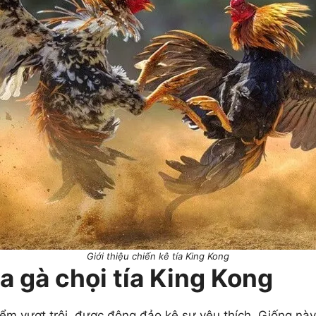
Giới thiệu chiến kê tía King Kong
a gà chọi tía King Kong
iểm vượt trội, được đông đảo kê sư yêu thích. Giống nà