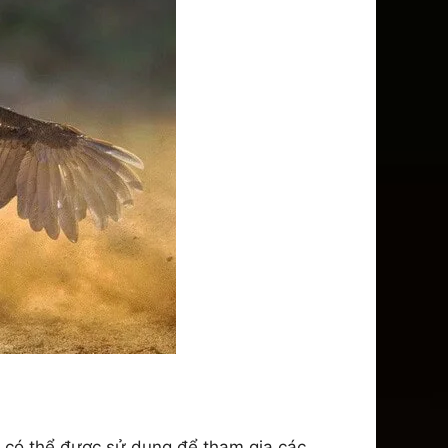
y có thể được sử dụng để tham gia các