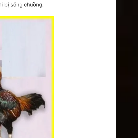
hi bị sổng chuồng.