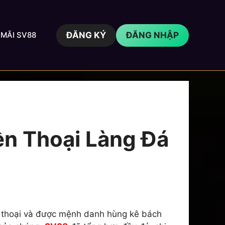
ĐĂNG KÝ
ĐĂNG NHẬP
MÃI SV88
ền Thoại Làng Đá
ền thoại và được mệnh danh hùng kê bách