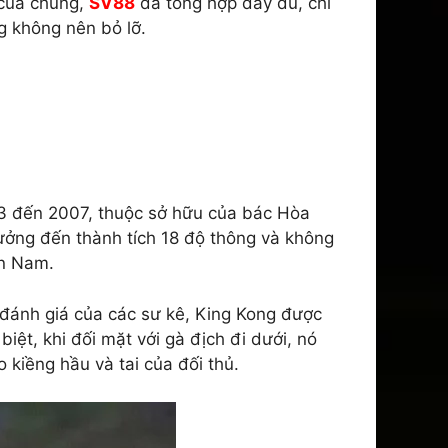
 của chúng,
SV88
đã tổng hợp đầy đủ, chi
g không nên bỏ lỡ.
003 đến 2007, thuộc sở hữu của bác Hòa
 tưởng đến thành tích 18 độ thông và không
ền Nam.
o đánh giá của các sư kê, King Kong được
iệt, khi đối mặt với gà địch đi dưới, nó
 kiềng hầu và tai của đối thủ.