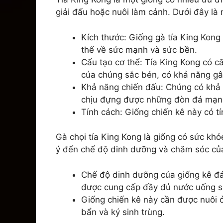
giải đấu hoặc nuôi làm cảnh. Dưới đây là
Kích thước: Giống gà tía King Kong 
thế về sức mạnh và sức bền.
Cấu tạo cơ thể: Tía King Kong có c
của chúng sắc bén, có khả năng gâ
Khả năng chiến đấu: Chúng có khả 
chịu đựng được những đòn đá mạnh
Tính cách: Giống chiến kê này có t
Gà chọi tía King Kong là giống có sức khỏe
ý đến chế độ dinh dưỡng và chăm sóc củ
Chế độ dinh dưỡng của giống kê đá
được cung cấp đầy đủ nước uống s
Giống chiến kê này cần được nuôi 
bẩn và ký sinh trùng.