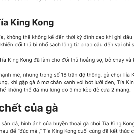
Tía King Kong
a, không thể không kể đến thời kỳ đỉnh cao khi ghi dấu 
 khiến đối thủ bị nhổ sạch lông từ phao câu đến vai chỉ
 Tía King Kong đã làm cho đối thủ hoảng sợ, bỏ chạy v
ạnh mẽ, nhưng trong số 18 trận độ thông, gà chọi Tía K
ùng, khi gặp gà ô mơ chân xanh với bớt lưỡi đen, Tía Ki
chế không thể đá mu lưng do ô mơ kèo đè cưa 2 mang.
 chết của gà
 sân đá, hình ảnh của huyền thoại gà chọi Tía King Kong
u để “đúc mái,” Tía King Kong cuối cùng đã kết thúc cu