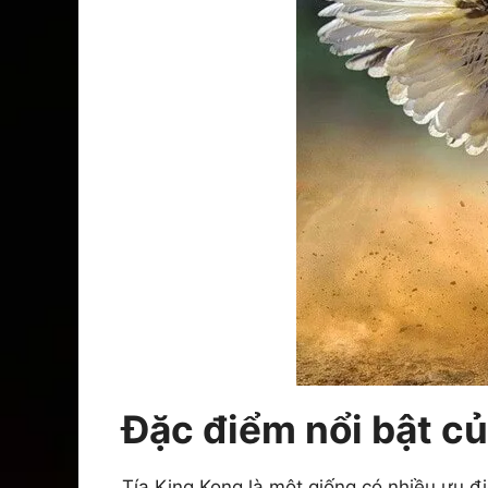
Đặc điểm nổi bật củ
Tía King Kong là một giống có nhiều ưu đ