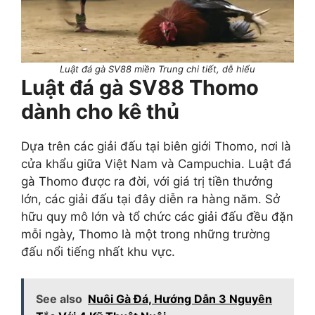
Luật đá gà SV88 miền Trung chi tiết, dễ hiểu
Luật đá gà SV88 Thomo
dành cho kê thủ
Dựa trên các giải đấu tại biên giới Thomo, nơi là
cửa khẩu giữa Việt Nam và Campuchia. Luật đá
gà Thomo được ra đời, với giá trị tiền thưởng
lớn, các giải đấu tại đây diễn ra hàng năm. Sở
hữu quy mô lớn và tổ chức các giải đấu đều đặn
mỗi ngày, Thomo là một trong những trường
đấu nổi tiếng nhất khu vực.
See also
Nuôi Gà Đá, Hướng Dẫn 3 Nguyên