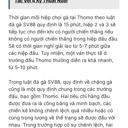
Tắc Với 4 Kỹ Thuật Nuôi
Thời gian mỗi hiệp chọi gà tại Thomo theo luật
đá gà SV88 quy định là 15 phút, hiệp 2 và 3 sẽ
tiếp tục cho đến khi có người chiến thắng nếu
không có người chiến thắng trong hiệp đấu đầu.
Sẽ có thời gian nghỉ giải lao từ 5-7 phút giữa
các hiệp đấu. Tuy nhiên, một ván thực tế ở
trường đấu Thomo thường diễn ra khá nhanh,
từ 5-10 phút.
Trong luật đá gà SV88, quy định về chặng gà
cũng là một quy định chung trong các trường
đấu, bao gồm Thomo. Hai tiêu chí hàng đầu
được đưa ra là công bằng và minh bạch, các
chiến kê không chênh lệch quá nhiều hoặc có
cùng trọng lượng về thể trạng sẽ được đấu với
nhau. Trong trường hợp có sự chênh lệch, hai