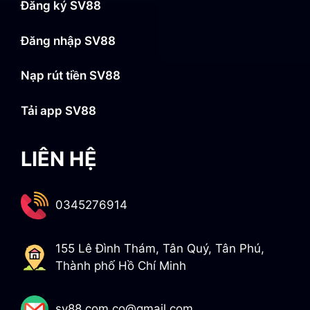
Đăng ký SV88
Đăng nhập SV88
Nạp rút tiền SV88
Tải app SV88
LIÊN HỆ
0345276914
155 Lê Đình Thám, Tân Quý, Tân Phú,
Thành phố Hồ Chí Minh
sv88.com.co@gmail.com