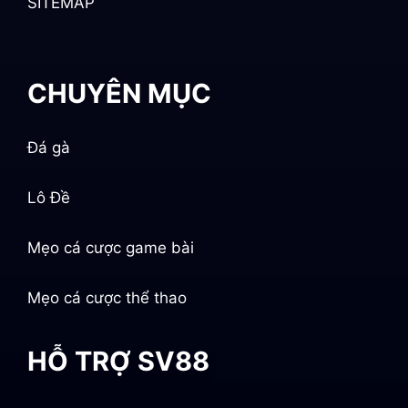
SITEMAP
CHUYÊN MỤC
Đá gà
Lô Đề
Mẹo cá cược game bài
Mẹo cá cược thể thao
HỖ TRỢ SV88