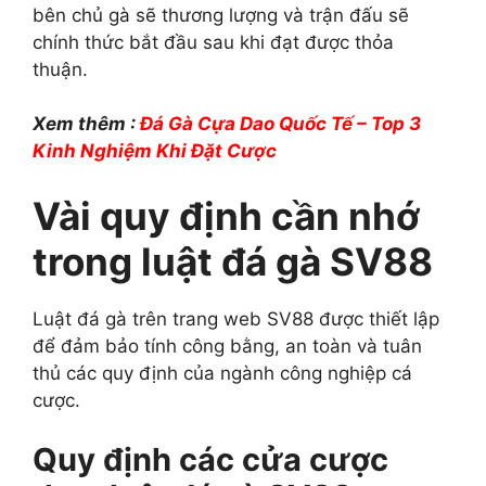
bên chủ gà sẽ thương lượng và trận đấu sẽ
chính thức bắt đầu sau khi đạt được thỏa
thuận.
Xem thêm :
Đá Gà Cựa Dao Quốc Tế – Top 3
Kinh Nghiệm Khi Đặt Cược
Vài quy định cần nhớ
trong luật đá gà SV88
Luật đá gà trên trang web SV88 được thiết lập
để đảm bảo tính công bằng, an toàn và tuân
thủ các quy định của ngành công nghiệp cá
cược.
Quy định các cửa cược