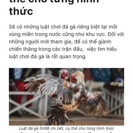
thức
Sẽ có những luật chơi đá gà riêng biệt tại mỗi
vùng miền trong nước cũng như khu vực. Đối với
những người mới tham gia, để có thể giành
chiến thắng trong các trận đấu, việc tìm hiểu
luật chơi đá gà là rất quan trọng.
Luật đá gà SV88 chi tiết, cụ thể cho từng hình thức